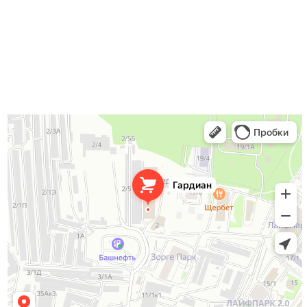
связаться в соц сетях
ВКонтакте
Telegram
Гардиан
Двери в Уфе
Замки и запорные устройства в Уфе