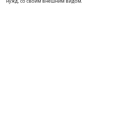
нужд, со своим внешним видом.
Контакты
+7 (919) 613 21-12
Адрес офиса и время работы
Уфа, улица Большая
Гражданская, дом 2Д,
ТД Арета-Сити
Пн-Пт 10:00–19:00
Сб 11:00–18:00
Вс — выходной
Также с нами можно